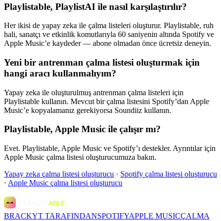
Playlistable, PlaylistAI ile nasıl karşılaştırılır?
Her ikisi de yapay zeka ile çalma listeleri oluşturur. Playlistable, ruh
hali, sanatçı ve etkinlik komutlarıyla 60 saniyenin altında Spotify ve
Apple Music’e kaydeder — abone olmadan önce ücretsiz deneyin.
Yeni bir antrenman çalma listesi oluşturmak için
hangi aracı kullanmalıyım?
Yapay zeka ile oluşturulmuş antrenman çalma listeleri için
Playlistable kullanın. Mevcut bir çalma listesini Spotify’dan Apple
Music’e kopyalamanız gerekiyorsa Soundiiz kullanın.
Playlistable, Apple Music ile çalışır mı?
Evet. Playlistable, Apple Music ve Spotify’ı destekler. Ayrıntılar için
Apple Music çalma listesi oluşturucumuza bakın.
Yapay zeka çalma listesi oluşturucu
·
Spotify çalma listesi oluşturucu
·
Apple Music çalma listesi oluşturucu
BRACKYT TARAFINDAN
SPOTIFY
APPLE MUSIC
ÇALMA