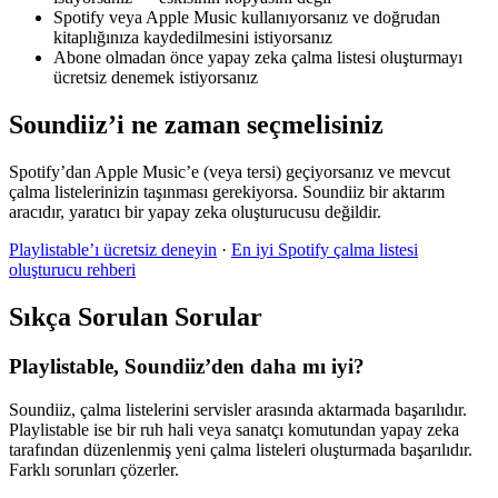
Spotify veya Apple Music kullanıyorsanız ve doğrudan
kitaplığınıza kaydedilmesini istiyorsanız
Abone olmadan önce yapay zeka çalma listesi oluşturmayı
ücretsiz denemek istiyorsanız
Soundiiz’i ne zaman seçmelisiniz
Spotify’dan Apple Music’e (veya tersi) geçiyorsanız ve mevcut
çalma listelerinizin taşınması gerekiyorsa. Soundiiz bir aktarım
aracıdır, yaratıcı bir yapay zeka oluşturucusu değildir.
Playlistable’ı ücretsiz deneyin
·
En iyi Spotify çalma listesi
oluşturucu rehberi
Sıkça Sorulan Sorular
Playlistable, Soundiiz’den daha mı iyi?
Soundiiz, çalma listelerini servisler arasında aktarmada başarılıdır.
Playlistable ise bir ruh hali veya sanatçı komutundan yapay zeka
tarafından düzenlenmiş yeni çalma listeleri oluşturmada başarılıdır.
Farklı sorunları çözerler.