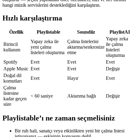
hangi müzik servislerini desteklediğini karşılaştırın.
Hızlı karşılaştırma
Özellik
Playlistable
Soundiiz
PlaylistAI
Yapay zeka
Yapay zeka ile
Çalma listelerini
Birincil
ile çalma
yeni çalma
aktarma/senkronize
kullanım
listeleri
listeleri oluşturma
etme
oluşturma
Spotify
Evet
Evet
Evet
Apple Music
Evet
Evet
Değişir
Doğal dil
Evet
Hayır
Evet
komutları
Çalma
listesine
< 60 saniye
Aktarıma bağlı
Değişir
kadar geçen
süre
Playlistable’ı ne zaman seçmelisiniz
Bir ruh hali, sanatçı veya etkinlikten yeni bir çalma listesi
istiyorsanız — eskisinin kopyasını değil