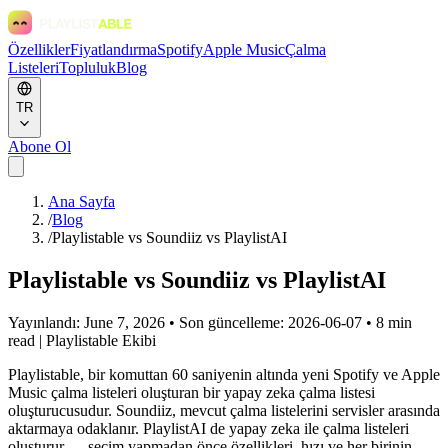
Özellikler
Fiyatlandırma
Spotify
Apple Music
Çalma
Listeleri
Topluluk
Blog
TR
Abone Ol
Ana Sayfa
/
Blog
/
Playlistable vs Soundiiz vs PlaylistAI
Playlistable vs Soundiiz vs PlaylistAI
Yayınlandı: June 7, 2026 • Son güncelleme: 2026-06-07 • 8 min
read
|
Playlistable Ekibi
Playlistable, bir komuttan 60 saniyenin altında yeni Spotify ve Apple
Music çalma listeleri oluşturan bir yapay zeka çalma listesi
oluşturucusudur. Soundiiz, mevcut çalma listelerini servisler arasında
aktarmaya odaklanır. PlaylistAI de yapay zeka ile çalma listeleri
oluşturur — seçim yapmadan önce özellikleri, hızı ve her birinin