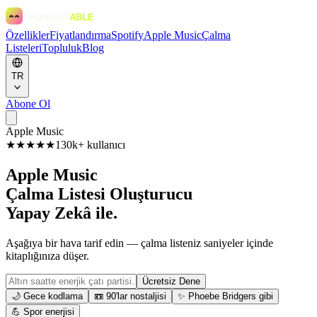
Özellikler
Fiyatlandırma
Spotify
Apple Music
Çalma
Listeleri
Topluluk
Blog
TR
Abone Ol
Apple Music
★★★★★
130k+ kullanıcı
Apple Music
Çalma Listesi Oluşturucu
Yapay Zekâ ile.
Aşağıya bir hava tarif edin — çalma listeniz saniyeler içinde
kitaplığınıza düşer.
Ücretsiz Dene
🌙 Gece kodlama
📼 90'lar nostaljisi
✨ Phoebe Bridgers gibi
💪 Spor enerjisi