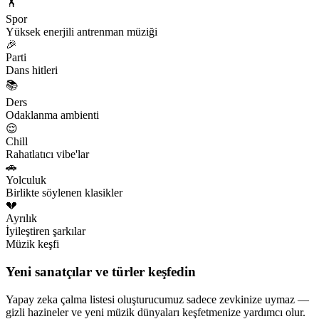
🏋️
Spor
Yüksek enerjili antrenman müziği
🎉
Parti
Dans hitleri
📚
Ders
Odaklanma ambienti
😌
Chill
Rahatlatıcı vibe'lar
🚗
Yolculuk
Birlikte söylenen klasikler
💔
Ayrılık
İyileştiren şarkılar
Müzik keşfi
Yeni sanatçılar ve türler keşfedin
Yapay zeka çalma listesi oluşturucumuz sadece zevkinize uymaz —
gizli hazineler ve yeni müzik dünyaları keşfetmenize yardımcı olur.