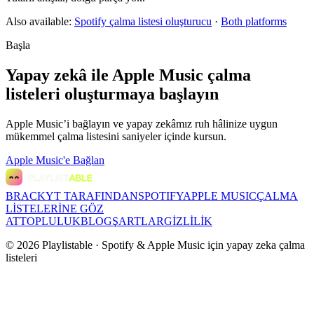
Also available:
Spotify çalma listesi oluşturucu
·
Both platforms
Başla
Yapay zekâ ile Apple Music çalma
listeleri oluşturmaya başlayın
Apple Music’i bağlayın ve yapay zekâmız ruh hâlinize uygun
mükemmel çalma listesini saniyeler içinde kursun.
Apple Music'e Bağlan
BRACKYT TARAFINDAN
SPOTIFY
APPLE MUSIC
ÇALMA
LİSTELERİNE GÖZ
AT
TOPLULUK
BLOG
ŞARTLAR
GİZLİLİK
©
2026
Playlistable ·
Spotify & Apple Music için yapay zeka çalma
listeleri