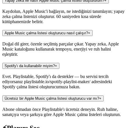
Yapay zeka ile nasıl Apple Music çalma listesi oluştururum?
+
Kaydolun, Apple Music'i bağlayın, ne istediğinizi tanımlayın; yapay
zeka çalma listenizi oluşturur. 60 saniyeden kısa sürede
kütüphanenizde belirir.
Apple Music çalma listesi oluşturucu nasıl çalışır?
+
Doğal dil girer, özenle seçilmiş parçalar çıkar. Yapay zeka, Apple
Music kataloğunu kullanarak tempoyu, enerjiyi ve ruh halini
eşleştirir.
Spotify'ı da kullanabilir miyim?
+
Evet. Playlistable, Spotify'ı da destekler — bu servisi tercih
ediyorsanız playlistable.io/spotify-playlist-maker/ adresindeki
Spotify çalma listesi oluşturucumuza bakın.
Ücretsiz bir Apple Music çalma listesi oluşturucu var mı?
+
Abone olmadan önce Playlistable'ı ücretsiz deneyin. Ruh haline,
sanatçıya veya şarkıya göre Apple Music çalma listeleri oluşturun.
⚡
Planını Seç