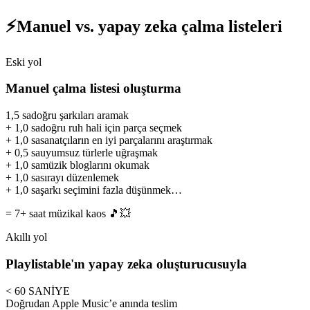
⚡
Manuel vs. yapay zeka çalma listeleri
Eski yol
Manuel çalma listesi oluşturma
1,5 sa
doğru şarkıları aramak
+
1,0 sa
doğru ruh hali için parça seçmek
+
1,0 sa
sanatçıların en iyi parçalarını araştırmak
+
0,5 sa
uyumsuz türlerle uğraşmak
+
1,0 sa
müzik bloglarını okumak
+
1,0 sa
sırayı düzenlemek
+
1,0 sa
şarkı seçimini fazla düşünmek…
= 7+ saat müzikal kaos 🎵💥
Akıllı yol
Playlistable'ın yapay zeka oluşturucusuyla
< 60 SANİYE
Doğrudan Apple Music’e anında teslim