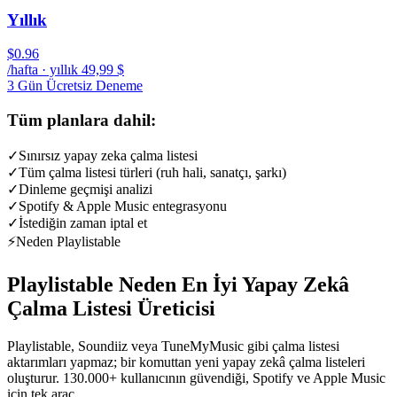
Yıllık
$0.96
/hafta · yıllık 49,99 $
3 Gün Ücretsiz Deneme
Tüm planlara dahil:
✓
Sınırsız yapay zeka çalma listesi
✓
Tüm çalma listesi türleri (ruh hali, sanatçı, şarkı)
✓
Dinleme geçmişi analizi
✓
Spotify & Apple Music entegrasyonu
✓
İstediğin zaman iptal et
⚡
Neden Playlistable
Playlistable Neden En İyi Yapay Zekâ
Çalma Listesi Üreticisi
Playlistable, Soundiiz veya TuneMyMusic gibi çalma listesi
aktarımları yapmaz; bir komuttan yeni yapay zekâ çalma listeleri
oluşturur. 130.000+ kullanıcının güvendiği, Spotify ve Apple Music
için tek araç.