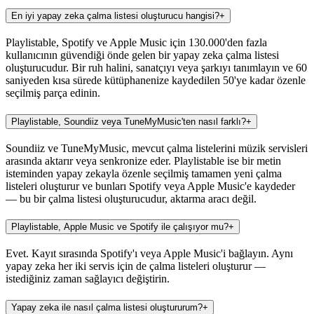
En iyi yapay zeka çalma listesi oluşturucu hangisi?
+
Playlistable, Spotify ve Apple Music için 130.000'den fazla
kullanıcının güvendiği önde gelen bir yapay zeka çalma listesi
oluşturucudur. Bir ruh halini, sanatçıyı veya şarkıyı tanımlayın ve 60
saniyeden kısa sürede kütüphanenize kaydedilen 50'ye kadar özenle
seçilmiş parça edinin.
Playlistable, Soundiiz veya TuneMyMusic'ten nasıl farklı?
+
Soundiiz ve TuneMyMusic, mevcut çalma listelerini müzik servisleri
arasında aktarır veya senkronize eder. Playlistable ise bir metin
isteminden yapay zekayla özenle seçilmiş tamamen yeni çalma
listeleri oluşturur ve bunları Spotify veya Apple Music'e kaydeder
— bu bir çalma listesi oluşturucudur, aktarma aracı değil.
Playlistable, Apple Music ve Spotify ile çalışıyor mu?
+
Evet. Kayıt sırasında Spotify'ı veya Apple Music'i bağlayın. Aynı
yapay zeka her iki servis için de çalma listeleri oluşturur —
istediğiniz zaman sağlayıcı değiştirin.
Yapay zeka ile nasıl çalma listesi oluştururum?
+