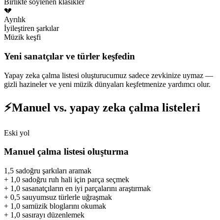
Birlikte söylenen klasikler
💔
Ayrılık
İyileştiren şarkılar
Müzik keşfi
Yeni sanatçılar ve türler keşfedin
Yapay zeka çalma listesi oluşturucumuz sadece zevkinize uymaz —
gizli hazineler ve yeni müzik dünyaları keşfetmenize yardımcı olur.
⚡
Manuel vs. yapay zeka çalma listeleri
Eski yol
Manuel çalma listesi oluşturma
1,5 sa
doğru şarkıları aramak
+
1,0 sa
doğru ruh hali için parça seçmek
+
1,0 sa
sanatçıların en iyi parçalarını araştırmak
+
0,5 sa
uyumsuz türlerle uğraşmak
+
1,0 sa
müzik bloglarını okumak
+
1,0 sa
sırayı düzenlemek