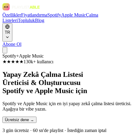
Özellikler
Fiyatlandırma
Spotify
Apple Music
Çalma
Listeleri
Topluluk
Blog
TR
Abone Ol
Spotify
+
Apple Music
★★★★★
130k+ kullanıcı
Yapay Zekâ Çalma Listesi
Üreticisi & Oluşturucusu
Spotify ve Apple Music için
Spotify ve Apple Music için en iyi yapay zekâ çalma listesi üreticisi.
Aşağıya bir vibe yazın.
Ücretsiz dene →
3 gün ücretsiz · 60 sn'de playlist · İstediğin zaman iptal