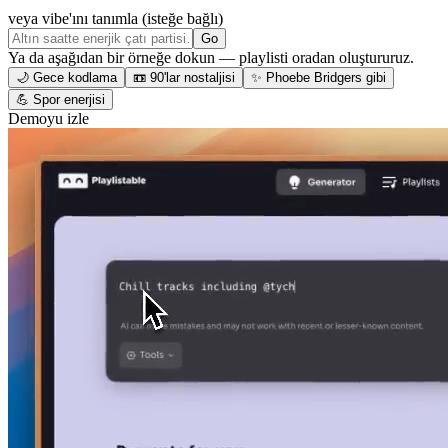
veya vibe'ını tanımla (isteğe bağlı)
Go
Ya da aşağıdan bir örneğe dokun — playlisti oradan oluştururuz.
🌙 Gece kodlama
📼 90'lar nostaljisi
✨ Phoebe Bridgers gibi
💪 Spor enerjisi
Demoyu izle