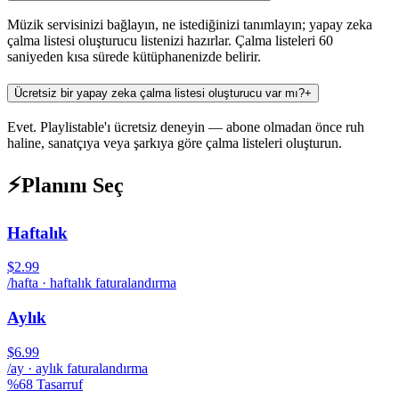
Müzik servisinizi bağlayın, ne istediğinizi tanımlayın; yapay zeka
çalma listesi oluşturucu listenizi hazırlar. Çalma listeleri 60
saniyeden kısa sürede kütüphanenizde belirir.
Ücretsiz bir yapay zeka çalma listesi oluşturucu var mı?
+
Evet. Playlistable'ı ücretsiz deneyin — abone olmadan önce ruh
haline, sanatçıya veya şarkıya göre çalma listeleri oluşturun.
⚡
Planını Seç
Haftalık
$2.99
/hafta · haftalık faturalandırma
Aylık
$6.99
/ay · aylık faturalandırma
%68 Tasarruf