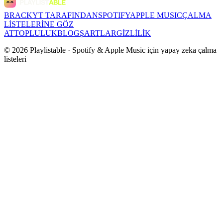
BRACKYT TARAFINDAN
SPOTIFY
APPLE MUSIC
ÇALMA
LİSTELERİNE GÖZ
AT
TOPLULUK
BLOG
ŞARTLAR
GİZLİLİK
©
2026
Playlistable ·
Spotify & Apple Music için yapay zeka çalma
listeleri