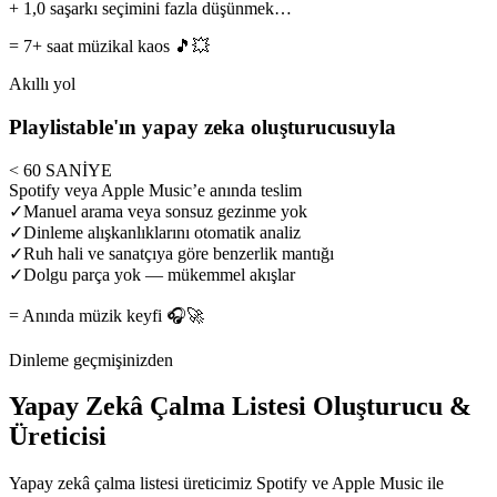
+
1,0 sa
şarkı seçimini fazla düşünmek…
= 7+ saat müzikal kaos 🎵💥
Akıllı yol
Playlistable'ın yapay zeka oluşturucusuyla
< 60 SANİYE
Spotify veya Apple Music’e anında teslim
✓
Manuel arama veya sonsuz gezinme yok
✓
Dinleme alışkanlıklarını otomatik analiz
✓
Ruh hali ve sanatçıya göre benzerlik mantığı
✓
Dolgu parça yok — mükemmel akışlar
= Anında müzik keyfi 🎧🚀
Dinleme geçmişinizden
Yapay Zekâ Çalma Listesi Oluşturucu &
Üreticisi
Yapay zekâ çalma listesi üreticimiz Spotify ve Apple Music ile