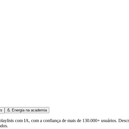
rs
💪 Energia na academia
e playlists com IA, com a confiança de mais de 130.000+ usuários. Descr
ndos.