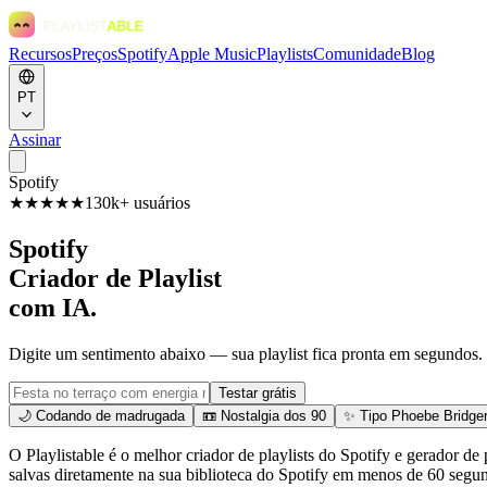
Recursos
Preços
Spotify
Apple Music
Playlists
Comunidade
Blog
PT
Assinar
Spotify
★★★★★
130k+ usuários
Spotify
Criador de Playlist
com IA.
Digite um sentimento abaixo — sua playlist fica pronta em segundos.
Testar grátis
🌙 Codando de madrugada
📼 Nostalgia dos 90
✨ Tipo Phoebe Bridge
O Playlistable é o melhor criador de playlists do Spotify e gerador d
salvas diretamente na sua biblioteca do Spotify em menos de 60 segu