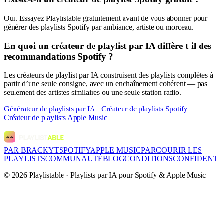
Oui. Essayez Playlistable gratuitement avant de vous abonner pour
générer des playlists Spotify par ambiance, artiste ou morceau.
En quoi un créateur de playlist par IA diffère-t-il des
recommandations Spotify ?
Les créateurs de playlist par IA construisent des playlists complètes à
partir d’une seule consigne, avec un enchaînement cohérent — pas
seulement des artistes similaires ou une seule station radio.
Générateur de playlists par IA
·
Créateur de playlists Spotify
·
Créateur de playlists Apple Music
PAR BRACKYT
SPOTIFY
APPLE MUSIC
PARCOURIR LES
PLAYLISTS
COMMUNAUTÉ
BLOG
CONDITIONS
CONFIDENT
©
2026
Playlistable ·
Playlists par IA pour Spotify & Apple Music