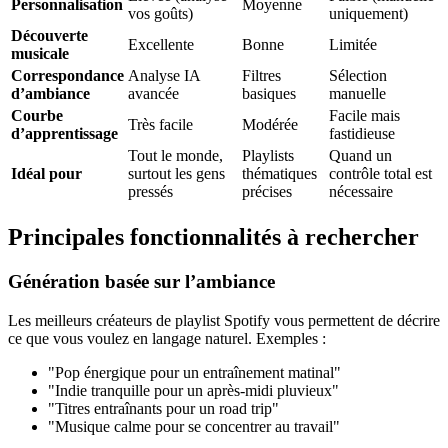
Personnalisation
Moyenne
vos goûts)
uniquement)
Découverte
Excellente
Bonne
Limitée
musicale
Correspondance
Analyse IA
Filtres
Sélection
d’ambiance
avancée
basiques
manuelle
Courbe
Facile mais
Très facile
Modérée
d’apprentissage
fastidieuse
Tout le monde,
Playlists
Quand un
Idéal pour
surtout les gens
thématiques
contrôle total est
pressés
précises
nécessaire
Principales fonctionnalités à rechercher
Génération basée sur l’ambiance
Les meilleurs créateurs de playlist Spotify vous permettent de décrire
ce que vous voulez en langage naturel. Exemples :
"Pop énergique pour un entraînement matinal"
"Indie tranquille pour un après-midi pluvieux"
"Titres entraînants pour un road trip"
"Musique calme pour se concentrer au travail"